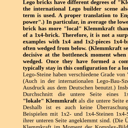
Lego bricks have different degrees of "K
the international Lego builder scene al
term is used. A proper translation to Eng
power".) In particular, in average the lowe
brick has more
"local" Klemmkraft
than
of a 1x4-brick. Therefore, it is not a surp
examples with 1x4 and 1x2-pieces 1x4-b
often wedged from below. (Klemmkraft se
decisive at the bottleneck moment when 
wedged. Once they have formed a comp
typically stay in this configuration for a lo
Lego-Steine haben verschiedene Grade von
(Auch in der internationalen Lego-Bau-Sz
Ausdruck aus dem Deutschen benutzt.) Insb
Durchschnitt die untere Seite eines 1
"lokale" Klemmkraft
als die untere Seite 
Deshalb ist es auch keine Überraschun
Beispielen mit 1x2- und 1x4-Steinen 1x4-S
ihrer unteren Seite angeklemmt sind. (Die
Klemmkraft im Moment der Komplex-Bildu