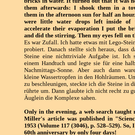
bricks in water. It turned out that it was n
them afterwards: I shook them in a to
them in the afternoon sun for half an hour. 
were little water drops left inside of 
accelerate their evaporation I put the br
and did the stirring. Then my eyes fell on 
Es war Zufall. Ich hatte etwas mit Lego-Stei
probiert. Danach stellte sich heraus, dass 
Steine eine nichttriviale Aufgabe ist. Ich s
einem Handtuch und legte sie für eine hal
Nachmittags-Sonne. Aber auch dann wa
kleine Wassertropfen in den Hohlräumen. U
zu beschleunigen, steckte ich die Steine in 
rührte um. Dann glaubte ich nicht recht zu g
Äuglein die Komplexe sahen.
Only in the evening, a web search taught 
Miller's article was published in "Scie
1953 (Volume 117 (3046), p. 528–529). So, 
60th anniversary by only four days!