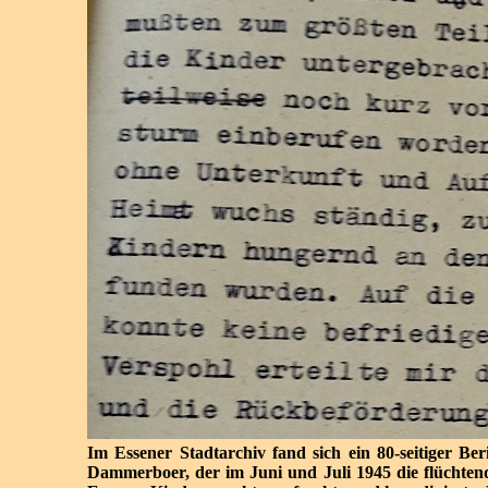
Im Essener Stadtarchiv fand sich ein 80-seitiger B
Dammerboer, der im Juni und Juli 1945 die flüchte