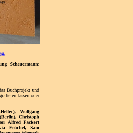
ag.
ung Scheuermann
;
 das Buchprojekt und
grafieren lassen oder
-Helfer), Wolfgang
(Berlin), Christoph
sor Alfred Fackert
lvia Früchel, Sam
Hagemeyer (ehemals