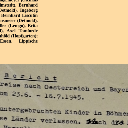
lmstedt), Bernhard
(Detmold), Ingeborg
, Bernhard Liscutin
ensmeier (Detmold),
fler (Lemgo), Brita
ld), Axel Tomforde
höld (Hopfgarten);
 Essen, Lippische