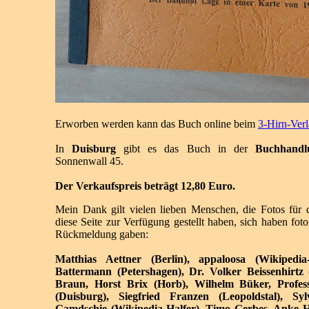
Erworben werden kann das Buch online beim
3-Hirn-Verl
In
Duisburg
gibt es das Buch in der
Buchhandl
Sonnenwall 45.
Der Verkaufspreis beträgt 12,80 Euro.
Mein Dank gilt vielen lieben Menschen, die Fotos für
diese Seite zur Verfügung gestellt haben, sich haben foto
Rückmeldung gaben:
Matthias Aettner (Berlin), appaloosa (Wikipedia
Battermann (Petershagen), Dr. Volker Beissenhirtz 
Braun, Horst Brix (Horb), Wilhelm Büker, Profes
(Duisburg), Siegfried Franzen (Leopoldstal), Sy
Gamdschie (Wikipedia-Halfer), Timo Gerbes, Anke 